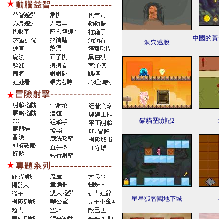
中國的黃
洞穴逃脫
貓貓歷險記2
星星狐智闖地下城