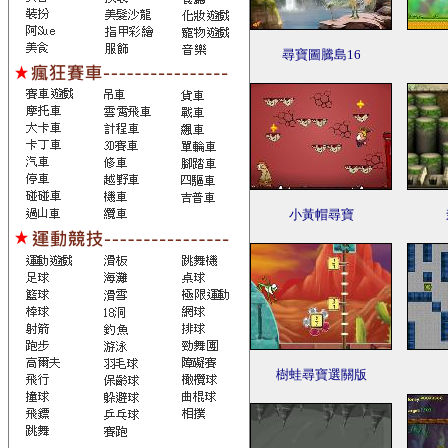
尋寶圖騰島16
小黃帽尋寶
樹蛙尋寶選關版