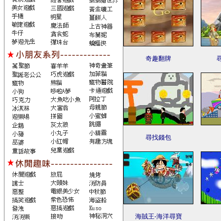
奇趣翻牌
尋找錢包
海賊王-海洋尋寶