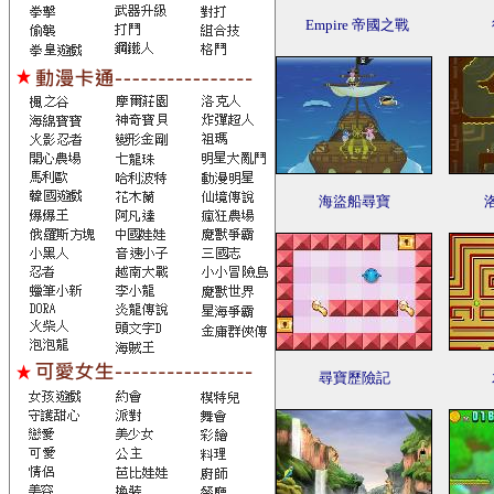
Empire 帝國之戰
海盜船尋寶
尋寶歷險記