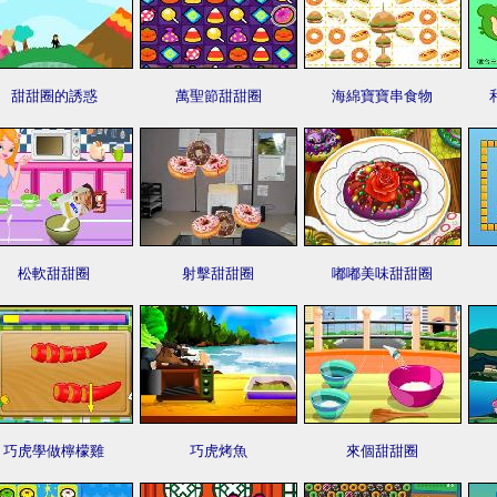
甜甜圈的誘惑
萬聖節甜甜圈
海綿寶寶串食物
松軟甜甜圈
射擊甜甜圈
嘟嘟美味甜甜圈
巧虎學做檸檬雞
巧虎烤魚
來個甜甜圈