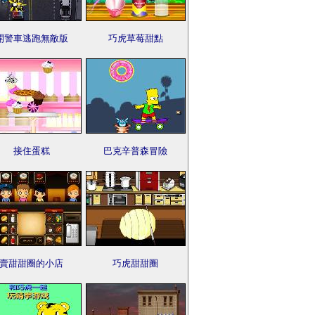
開警車逃跑無敵版
巧虎草莓甜點
接住蛋糕
巴克辛普森冒險
賣甜甜圈的小店
巧虎甜甜圈