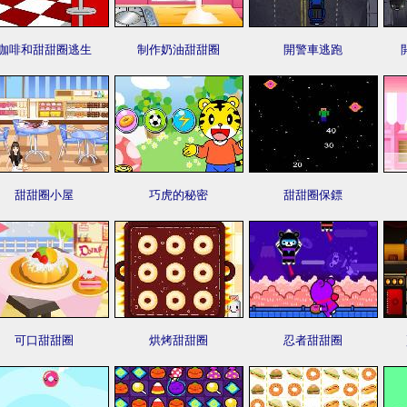
咖啡和甜甜圈逃生
制作奶油甜甜圈
開警車逃跑
甜甜圈小屋
巧虎的秘密
甜甜圈保鏢
可口甜甜圈
烘烤甜甜圈
忍者甜甜圈