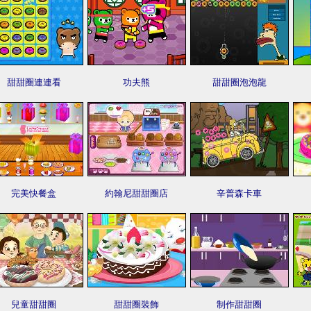
甜甜圈連連看
功夫熊
甜甜圈泡泡龍
完美快餐盒
約翰尼甜甜圈店
辛普森卡車
兒童甜甜圈
甜甜圈裝飾
制作甜甜圈