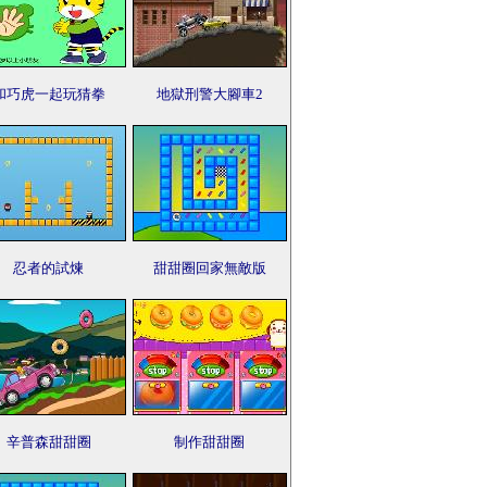
和巧虎一起玩猜拳
地獄刑警大腳車2
忍者的試煉
甜甜圈回家無敵版
辛普森甜甜圈
制作甜甜圈