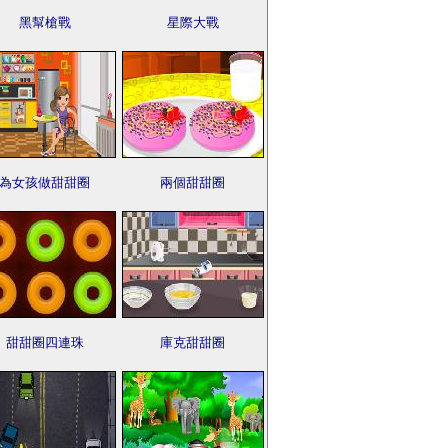
黑幫槍戰
星際大戰
為女孩做甜甜圈
兩個甜甜圈
甜甜圈四連珠
庫克甜甜圈