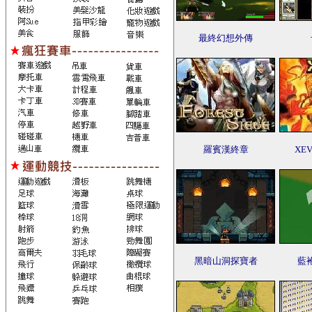
最終幻想外傳
羅賓漢終章
XE
黑暗山洞探寶者
藍