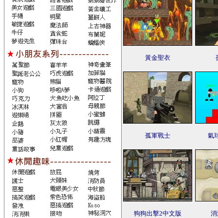
黃金聖衣
孤軍戰士
氣
狗狗出擊2中文版
消