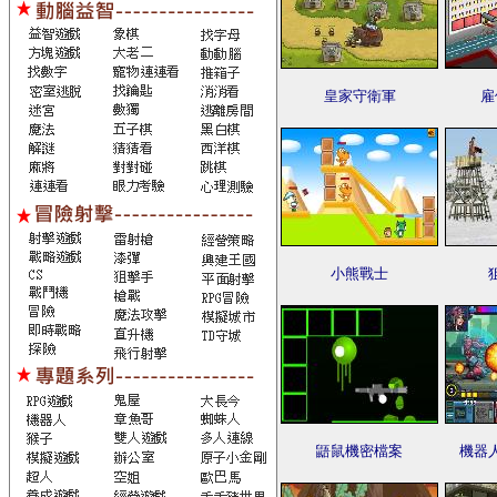
皇家守衛軍
雇
小熊戰士
鼯鼠機密檔案
機器