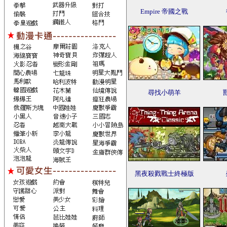
Empire 帝國之戰
尋找小萌羊
黑夜殺戮戰士終極版