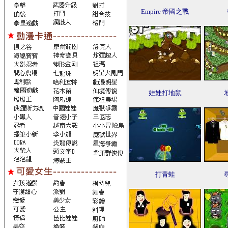
Empire 帝國之戰
娃娃打地鼠
打青蛙