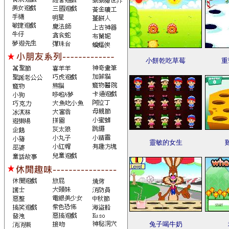
小餅乾吃草莓
重
靈敏的女生
兔子喝牛奶