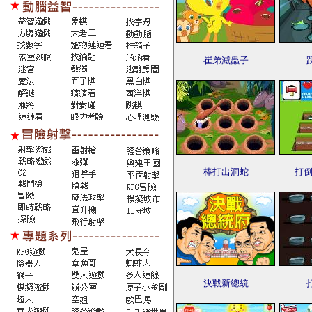
崔弟滅蟲子
棒打出洞蛇
打倒
決戰新總統