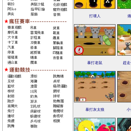
打壞人
痛
暴打老鼠
趕走
暴打灰太狼
小