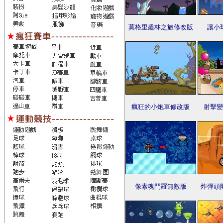
莫格里叢林之旅修改版
讓小
瘋狂的小炮車修改版
射擊變
像素魂鬥羅無敵版
炸彈頭