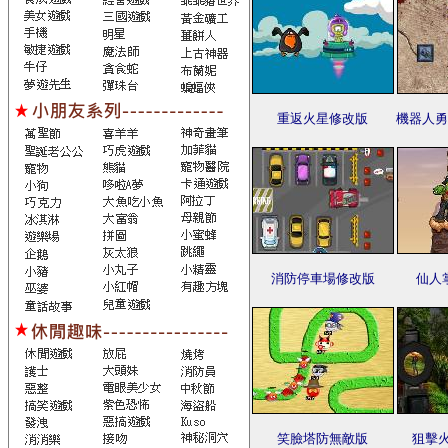
重返火星修改版
機器人勇
消防停車場修改版
仙人
笑臉塔防無敵版
狙擊