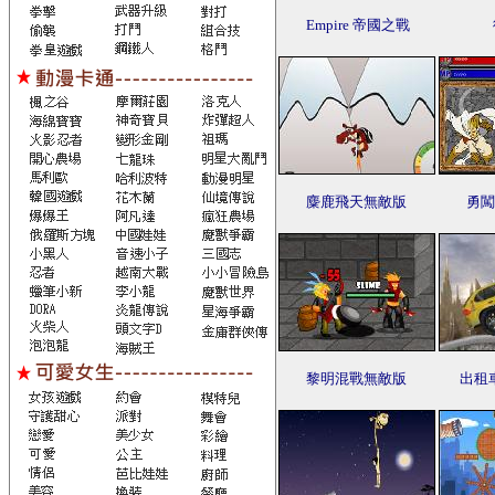
Empire 帝國之戰
麋鹿飛天無敵版
勇闖
黎明混戰無敵版
出租