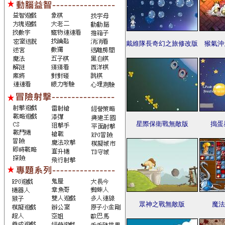
戴維隊長奇幻之旅修改版
猴氣沖
星際保衛戰無敵版
搗蛋
眾神之戰無敵版
魔法