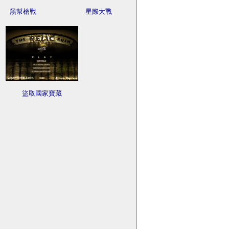
黑幫槍戰
星際大戰
盜取國家寶藏