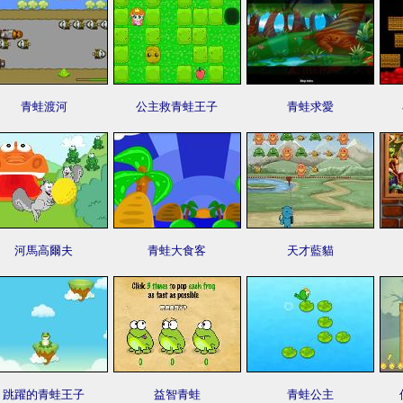
青蛙渡河
公主救青蛙王子
青蛙求愛
河馬高爾夫
青蛙大食客
天才藍貓
跳躍的青蛙王子
益智青蛙
青蛙公主