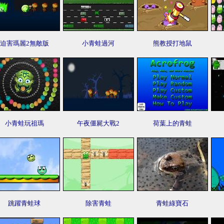
迫害瑪麗2無敵版
小青蛙過河
熊教授打地鼠
小青蛙玩祖瑪
午夜僵屍大戰2
荷葉上的青蛙
跳躍青蛙球
除害青蛙
青蛙綠寶石