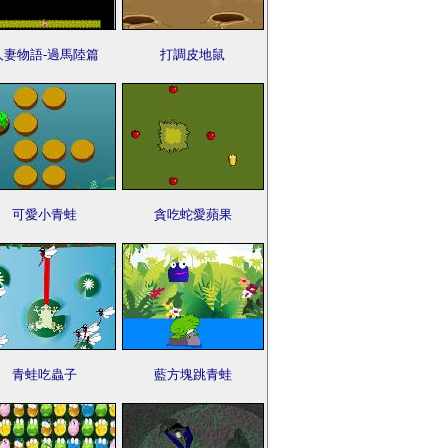
人妻物語-過馬陸篇
打調皮地鼠
可愛小青蛙
貪吃蛇愛蘋果
青蛙吃蟲子
藍方塊跳青蛙