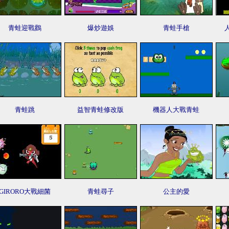
青蛙迎戰鸛
爆炒遊娛
青蛙手槍
青蛙跳
益智青蛙修改版
機器人大戰青蛙
GIRORO大戰細菌
青蛙尋子
公主的愛