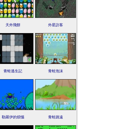
天外飛餅
外星訪客
青蛙逃生記
青蛙泡沫
勒羅伊的煩惱
青蛙跳遠