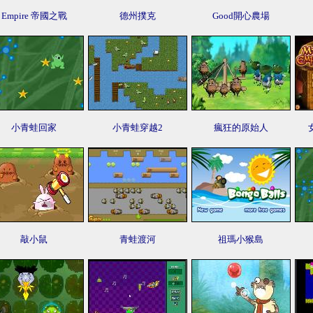
Empire 帝國之戰
德州撲克
Good開心農場
小青蛙回家
小青蛙穿越2
瘋狂的原始人
敲小鼠
青蛙渡河
祖瑪小猴島