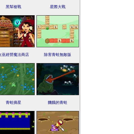
黑幫槍戰
星際大戰
女巫經營魔法商店
除害青蛙無敵版
青蛙摘星
饑餓的青蛙