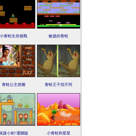
小青蛙生存挑戰
敏捷的青蛙
青蛙公主拼圖
青蛙王子找不同
保護小刺?選關版
小青蛙和星星