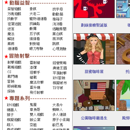
劃線接糖聖誕版
甜蜜咖啡屋
托
公園咖啡廳逃生
風情