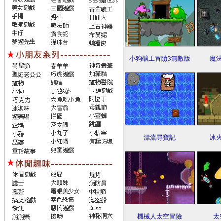
小狗礦工冒險3無敵版
魔
漂流尋寶記
冰
機械人太空冒險
太