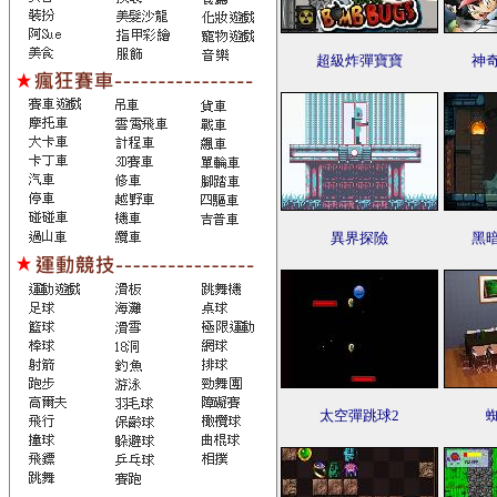
超級炸彈寶寶
神
異界探險
黑
太空彈跳球2