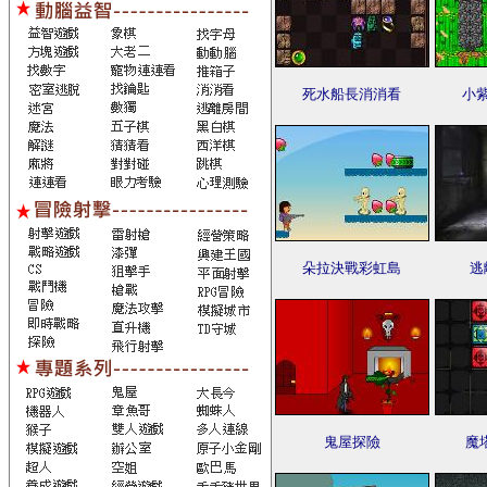
死水船長消消看
小
朵拉決戰彩虹島
逃
鬼屋探險
魔