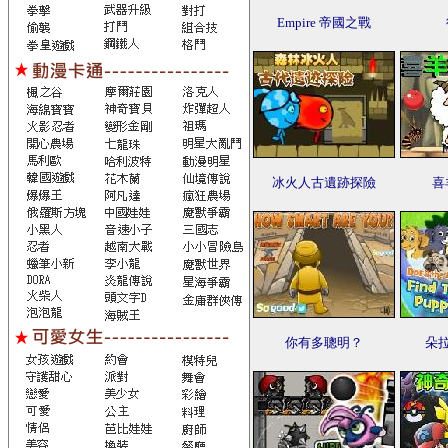
Empire 帝國之戰
冰火人古遺跡探險
喜
你有多聰明？
朵