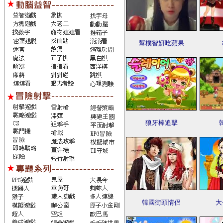
幫樸智妍吃蘋果
狼牙棒追擊
韓國街頭情侶
大