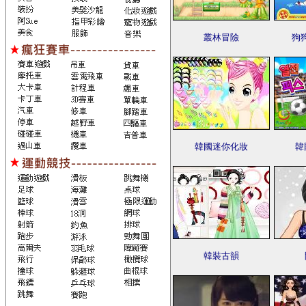
叢林冒險
狗
韓國迷你化妝
韓
韓裝古韻