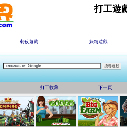
打工遊
刺殺遊戲
妖精遊戲
打工收藏
下一頁