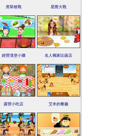
黑幫槍戰
星際大戰
經營漢堡小攤
名人獨家比薩店
露營小吃店
艾米的餐廳