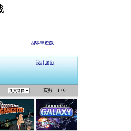
戲
四驅車遊戲
設計遊戲
頁數：1 / 6