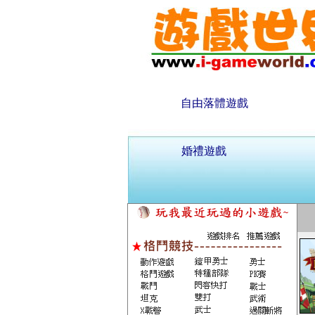
自由落體遊戲
婚禮遊戲