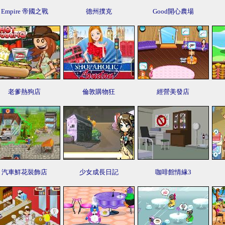
Empire 帝國之戰
德州撲克
Good開心農場
老爹熱狗店
倫敦購物狂
經營美發店
汽車鮮花裝飾店
少女成長日記
咖啡館情緣3