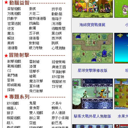
海綿寶寶戰僵屍
星球突擊隊修改版
駭客大戰外星人無敵版
水果