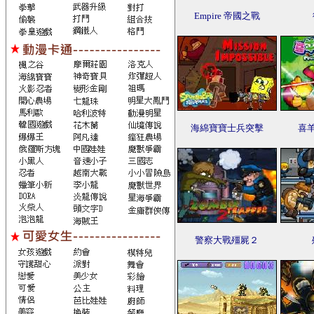
Empire 帝國之戰
海綿寶寶士兵突擊
喜
警察大戰殭屍２