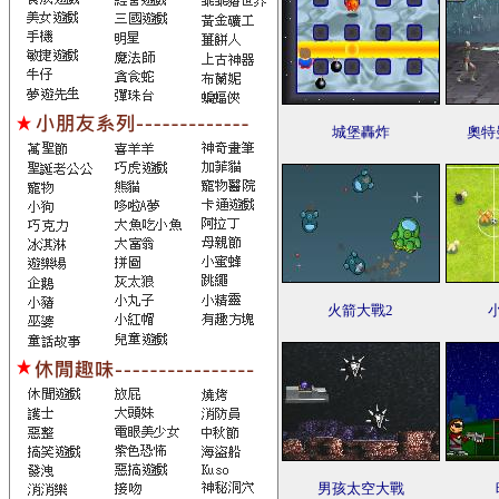
城堡轟炸
奧特
火箭大戰2
男孩太空大戰