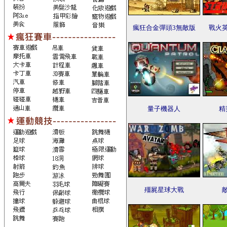
瘋狂合金彈頭3無敵版
戰火
量子機器人
精
殭屍星球大戰