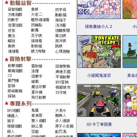
拯救畫線小人２
小
小孩闖鬼迷宮
黃金
3D 卡丁車競賽