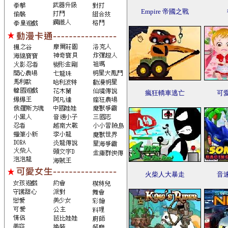
Empire 帝國之戰
瘋狂轎車逃亡
可
火柴人大暴走
音