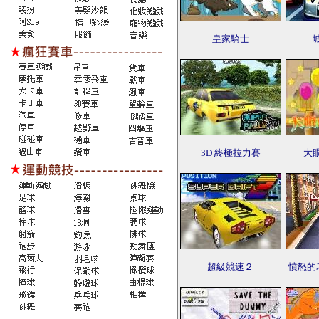
皇家騎士
3D 終極拉力賽
大
超級競速２
憤怒的