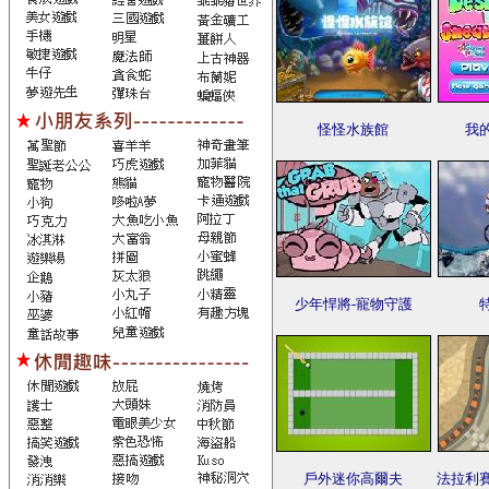
怪怪水族館
我
少年悍將-寵物守護
戶外迷你高爾夫
法拉利