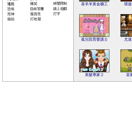
喜羊羊黃金礦工
環遊
孤兒院育嬰護士
尤達
美髮專家２
皇