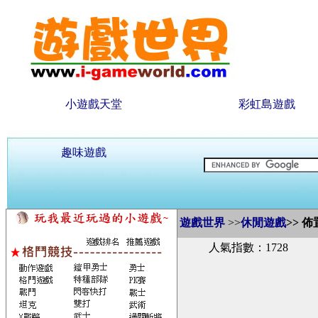
小遊戲天堂
彩虹島遊戲
趣味遊戲
遊戲世界
>>
休閒遊戲
>>
佈
人氣指數：1728