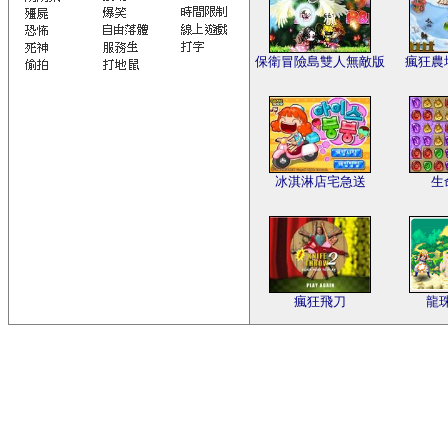
保衛冒險島雙人無敵版
瘋狂農
冰淇淋店宅急送
生
瘋狂飛刀
龍珠