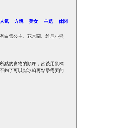
人氣
方塊
美女
主題
休閒
有白雪公主、花木蘭、維尼小熊
所點的食物的順序，然後用鼠標
不夠了可以點冰箱再點擊需要的