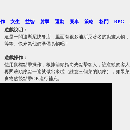
動作
女生
益智
射擊
運動
賽車
策略
格鬥
RPG
遊戲說明：
這是一間迪斯尼快餐店，里面有很多迪斯尼著名的動畫人物，
等等。快來為他們準備食物吧！
遊戲操作：
使用鼠標點擊操作，根據箭頭指向先點擊客人，註意觀察客人
再照著順序點一遍就做出來啦（註意三個菜的順序），如果菜
食物然後點擊OK進行補充。