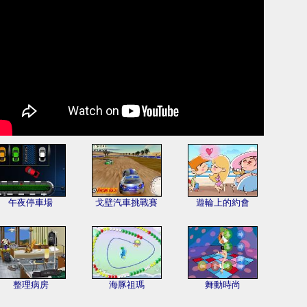
午夜停車場
戈壁汽車挑戰賽
遊輪上的約會
整理病房
海豚祖瑪
舞動時尚