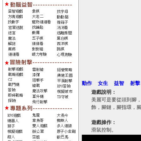
動作
女生
益智
射擊
遊戲說明：
美麗可是要從頭到腳
飾，腳鏈，腳指環，
遊戲操作：
滑鼠控制。