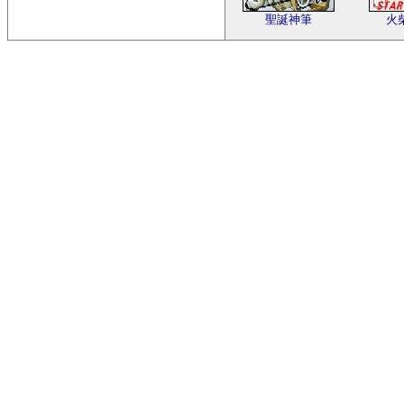
聖誕神筆
火