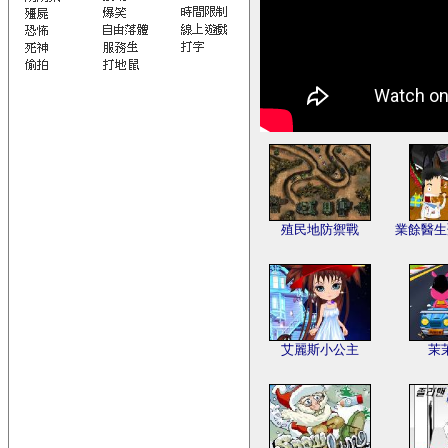
殖民地防禦戰
業餘醫生
艾麗斯小公主
茉