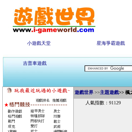
小遊戲天堂
星海爭霸遊戲
吉普車遊戲
遊戲世界
>>
主題遊戲
>>
楓
人氣指數：91129