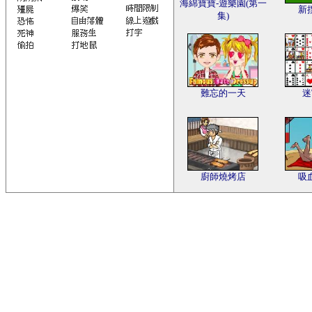
海綿寶寶-遊樂園(第一
新
集)
難忘的一天
迷
廚師燒烤店
吸