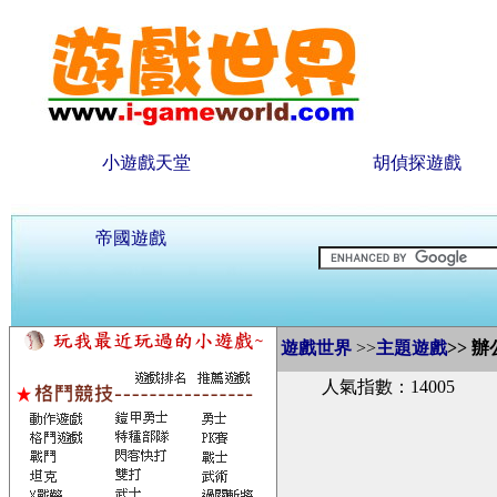
小遊戲天堂
胡偵探遊戲
帝國遊戲
遊戲世界
>>
主題遊戲
>>
辦
人氣指數：14005