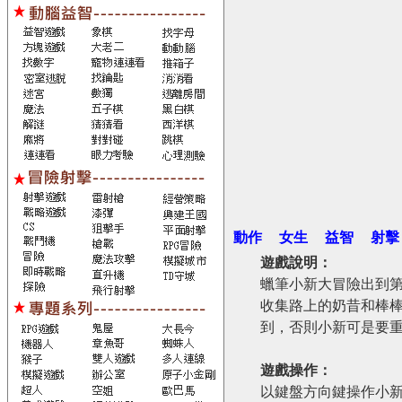
動作
女生
益智
射擊
遊戲說明：
蠟筆小新大冒險出到
收集路上的奶昔和棒
到，否則小新可是要
遊戲操作：
以鍵盤方向鍵操作小新