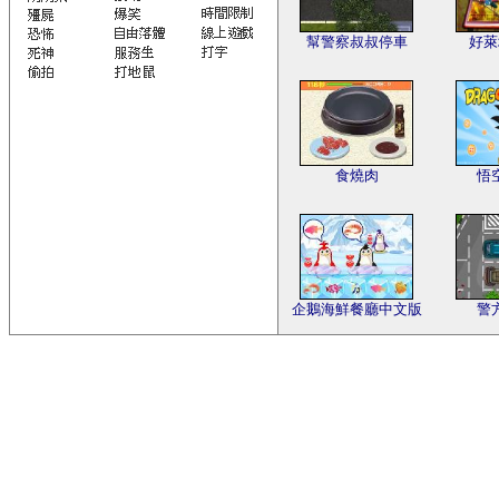
幫警察叔叔停車
好萊
食燒肉
悟
企鵝海鮮餐廳中文版
警