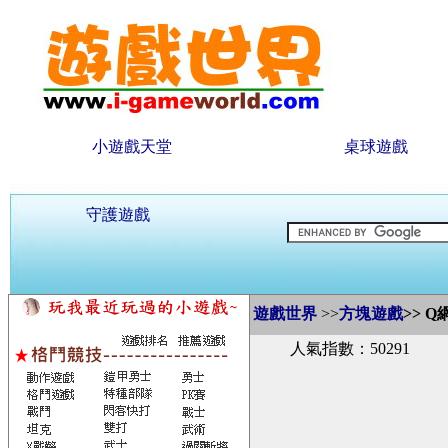
小遊戲天堂
桌球遊戲
守護遊戲
遊戲世界
>>
方塊遊戲
>>
Q
人氣指數：50291