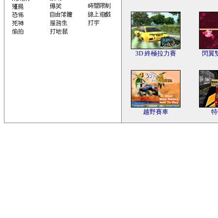
3D 終極拉力賽
閃翼
越野賽車
特