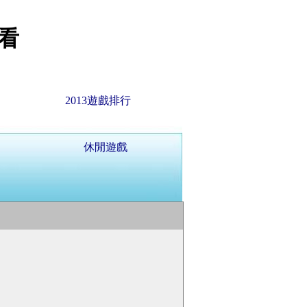
看
2013遊戲排行
休閒遊戲