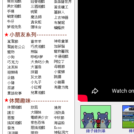
錘子錘到暴
棒