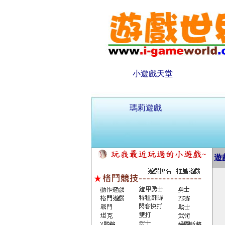
小遊戲天堂
瑪莉遊戲
遊