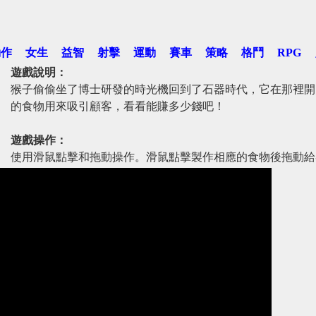
動作
女生
益智
射擊
運動
賽車
策略
格鬥
RPG
遊戲說明：
猴子偷偷坐了博士研發的時光機回到了石器時代，它在那裡開
的食物用來吸引顧客，看看能賺多少錢吧！
遊戲操作：
使用滑鼠點擊和拖動操作。滑鼠點擊製作相應的食物後拖動給