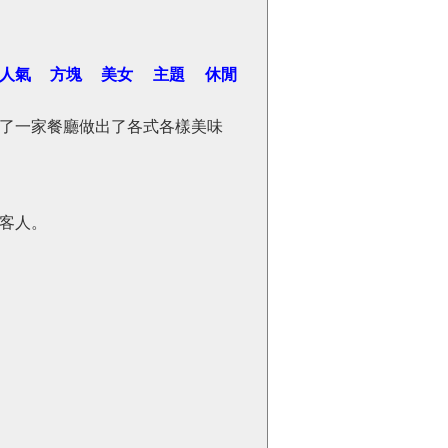
人氣
方塊
美女
主題
休閒
了一家餐廳做出了各式各樣美味
客人。