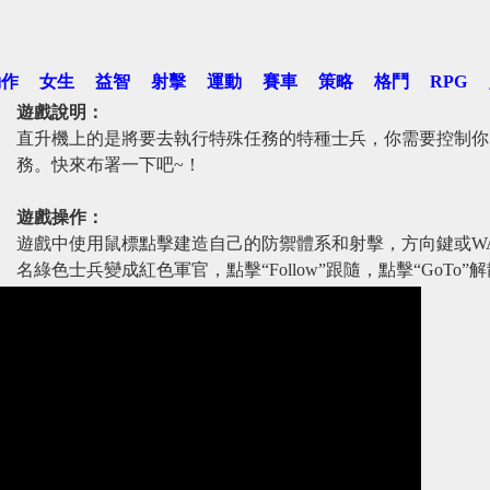
動作
女生
益智
射擊
運動
賽車
策略
格鬥
RPG
遊戲說明：
直升機上的是將要去執行特殊任務的特種士兵，你需要控制你
務。快來布署一下吧~！
遊戲操作：
遊戲中使用鼠標點擊建造自己的防禦體系和射擊，方向鍵或WAS
名綠色士兵變成紅色軍官，點擊“Follow”跟隨，點擊“GoTo”