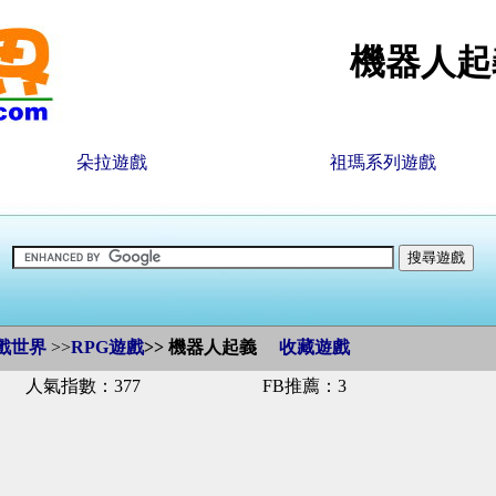
機器人起
朵拉遊戲
祖瑪系列遊戲
戲世界
>>
RPG遊戲
>>
機器人起義
收藏遊戲
人氣指數：377
FB推薦：3