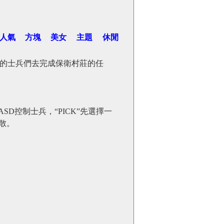
人氣
方塊
美女
主題
休閒
的士兵們去完成保衛村莊的任
D控制士兵，“PICK”先選擇一
解散。