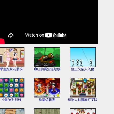
孿生姐妹花裝扮
瘋狂的喬治無敵版
阻止火柴人入侵
小動物對對碰
拳皇炫舞團
植物大戰僵屍打字版