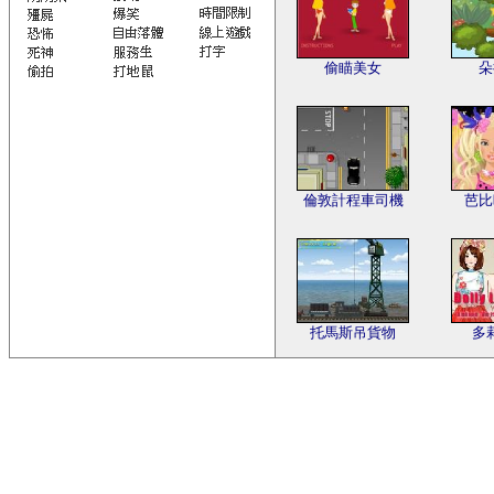
偷瞄美女
朵
倫敦計程車司機
芭比
托馬斯吊貨物
多