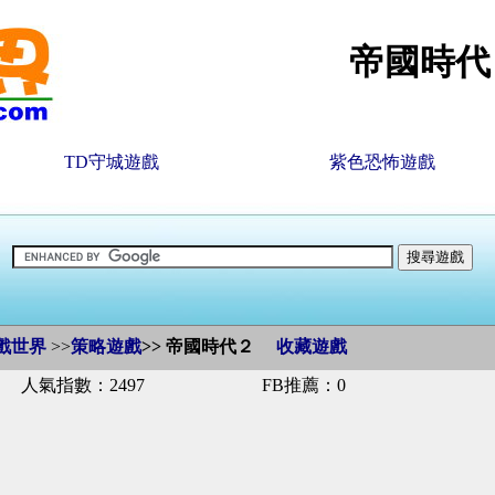
帝國時代
TD守城遊戲
紫色恐怖遊戲
戲世界
>>
策略遊戲
>>
帝國時代２
收藏遊戲
人氣指數：2497
FB推薦：0