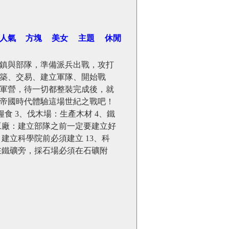
人氣
方塊
美女
主題
休閒
鎮與部隊，準備派兵出戰，攻打
築、交易、建立軍隊、開始戰
軍營，待一切都整裝完成後，就
帝國時代體驗這場世紀之戰吧！
糧食 3、伐木場：生產木材 4、鐵
兵工廠：建立部隊之前一定要建立好
塔：建立科學院前必須建立 13、科
在鐵礦旁，採石場必須在石礦附