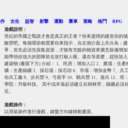
動作
女生
益智
射擊
運動
賽車
策略
格鬥
RPG
遊戲說明：
世紀的帝國之戰誰才會是真正的王者？快來盡情的建造你的城
敵營吧。每個環節都需要你來指示，在左側介面上共分為：建
爭，首先必須先採集資源，才能有充餘的物資來擴充裝備增加
能帶領你強大的部隊前去攻打敵人喔。還在等甚麼，趕快加入
建築物 (畫面下方) 介紹： 1、民房：增加人口 2、農場：生產
礦：生產鐵礦 5、採石場：採石頭 6、市場：增加金幣 7、
你兵工廠 8、步兵營 9、弓箭手 10、騎兵營 11、盾兵 12、
學院：升級科技。 其中伐木場必須建立在樹林旁，鐵礦必須
近。
遊戲操作：
以滑鼠操作進行遊戲，鍵盤方向鍵移動畫面。