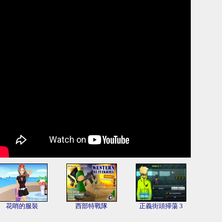
花哨的服裝
西部特戰隊
正義街頭掃蕩 3