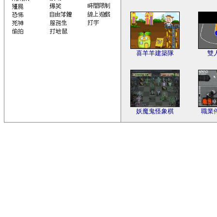
喜羊羊建築隊
雙
妖魔鬼怪象棋
職業