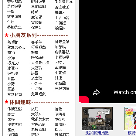
測試腦殘指數
模特