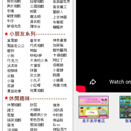
美不美早餐店
叛