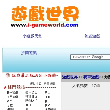
小遊戲天堂
佈置遊戲
拼圖遊戲
遊戲世界
>>
賽車遊戲
>>
炫
人氣指數：1746