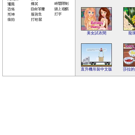
美女試衣間
龍珠
直升機吊裝中文版
莎拉的