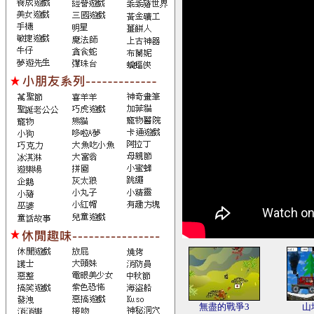
無盡的戰爭3
山