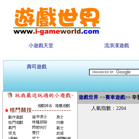
小遊戲天堂
流浪漢遊戲
壽司遊戲
遊戲世界
>>
賽車遊戲
>>
辛
人氣指數：2204