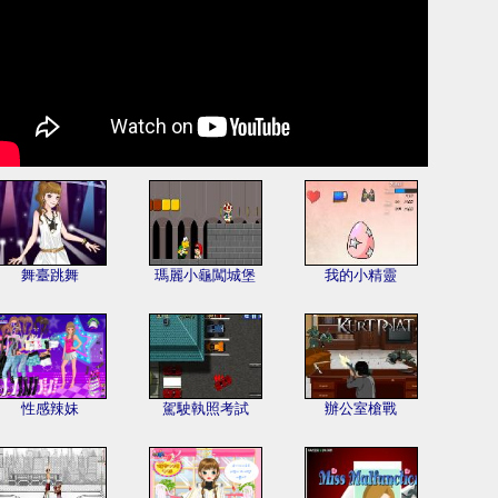
舞臺跳舞
瑪麗小龜闖城堡
我的小精靈
性感辣妹
駕駛執照考試
辦公室槍戰