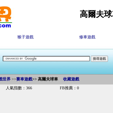
高爾夫球
猴子遊戲
修車遊戲
戲世界
>>
賽車遊戲
>>
高爾夫球車
收藏遊戲
人氣指數：366
FB推薦：0