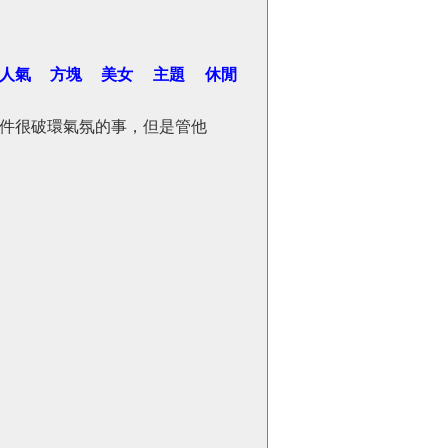
人氣
方塊
美女
主題
休閒
件很破環氣氛的事，但是管他