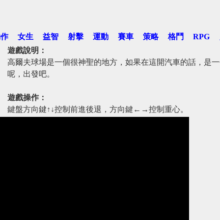
動作
女生
益智
射擊
運動
賽車
策略
格鬥
RPG
遊戲說明：
高爾夫球場是一個很神聖的地方，如果在這開汽車的話，是一
呢，出發吧。
遊戲操作：
鍵盤方向鍵↑↓控制前進後退，方向鍵←→控制重心。