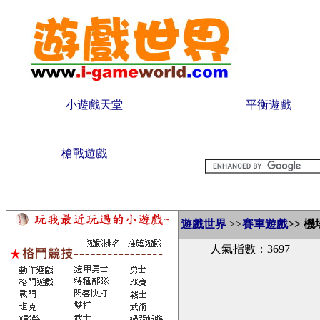
小遊戲天堂
平衡遊戲
槍戰遊戲
遊戲世界
>>
賽車遊戲
>>
機
人氣指數：3697