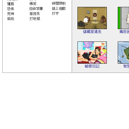
儲藏室逃生
瘋狂
秘密日記
智