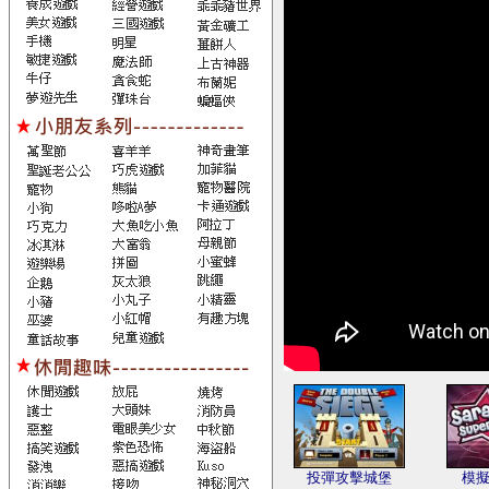
投彈攻擊城堡
模擬