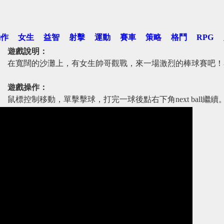
動作
女生
益智
射擊
運動
賽車
策略
格鬥
RPG
遊戲說明：
在寬闊的沙灘上，有女生帥哥觀戰，來一場激烈的棒球賽吧！
遊戲操作：
鼠標控制移動，單擊擊球，打完一球後點右下角next ball繼續