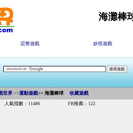
海灘棒
惡整遊戲
妖怪遊戲
戲世界
>>
運動遊戲
>>
海灘棒球
收藏遊戲
人氣指數：11486
FB推薦：122