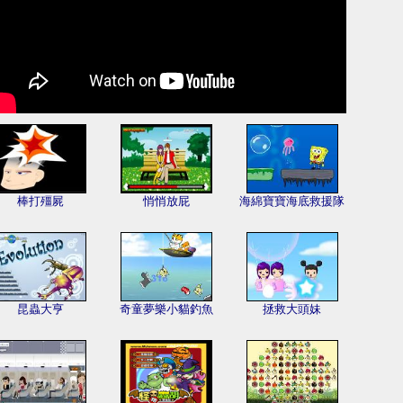
棒打殭屍
悄悄放屁
海綿寶寶海底救援隊
昆蟲大亨
奇童夢樂小貓釣魚
拯救大頭妹