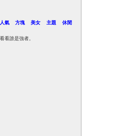
人氣
方塊
美女
主題
休閒
看看誰是強者。
。