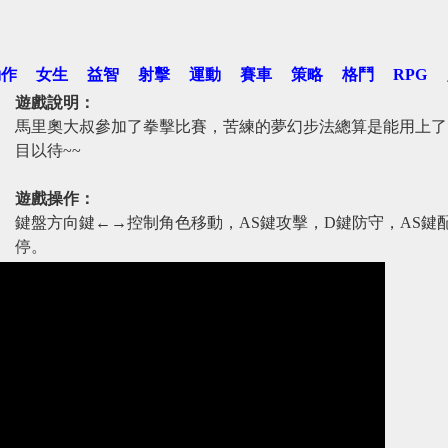
動作
女生
益智
射擊
運動
賽車
策略
格鬥
RPG
遊戲說明：
馬里奧大叔參加了拳擊比賽，苦練的夢幻步法總算是能用上了
目以待~~
遊戲操作：
鍵盤方向鍵←→控制角色移動，AS鍵攻擊，D鍵防守，AS鍵配
停。