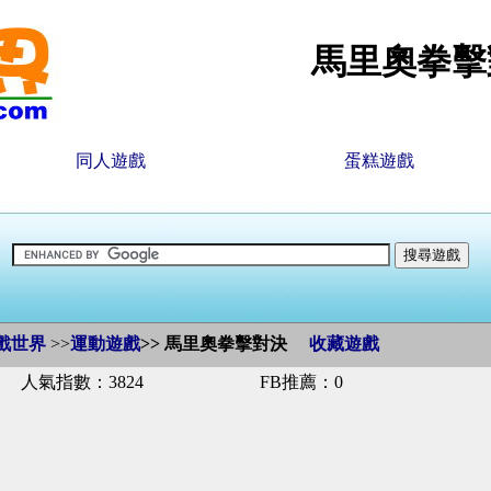
馬里奧拳擊
同人遊戲
蛋糕遊戲
戲世界
>>
運動遊戲
>>
馬里奧拳擊對決
收藏遊戲
人氣指數：3824
FB推薦：0