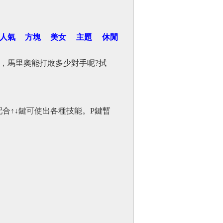
人氣
方塊
美女
主題
休閒
，馬里奧能打敗多少對手呢?拭
合↑↓鍵可使出各種技能。P鍵暫