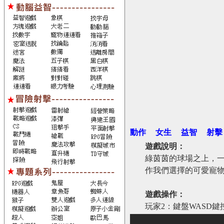
動作
女生
益智
射擊
遊戲說明：
綠茵茵的球場之上，
作我們選擇的可愛寵
遊戲操作：
玩家2：鍵盤WASD