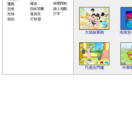
大頭妹賽跑
泡泡堂
巧虎出門嘍
中華