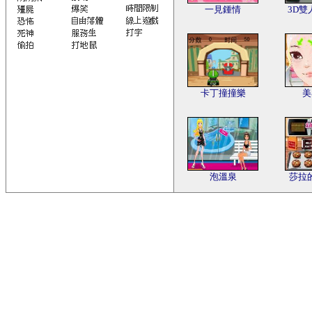
一見鍾情
3D
卡丁撞撞樂
美
泡溫泉
莎拉