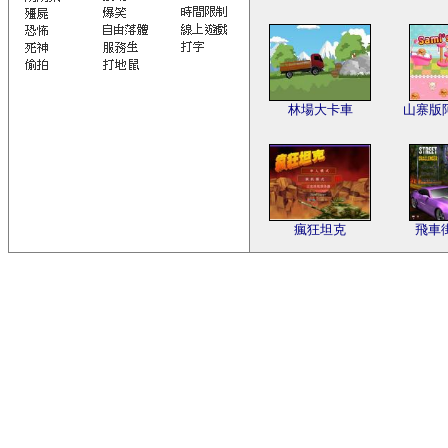
林場大卡車
山寨版
瘋狂坦克
飛車