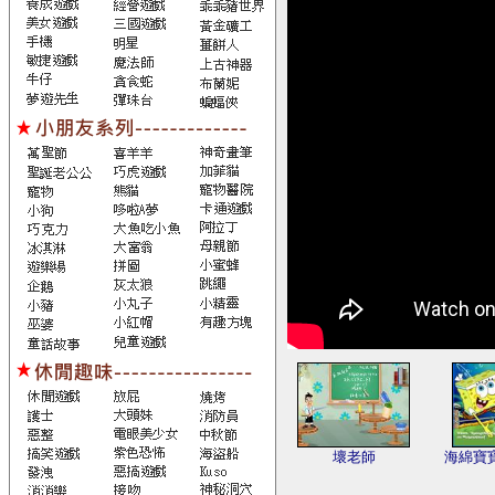
壞老師
海綿寶寶-