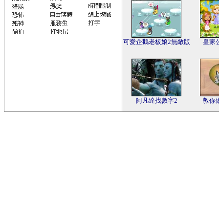
可愛企鵝老板娘2無敵版
皇家
阿凡達找數字2
教你