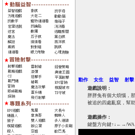
動作
女生
益智
射擊
遊戲說明：
胖胖兔有個大煩惱，
被追的四處亂竄，幫
遊戲操作：
鍵盤方向鍵↑↓←→/W