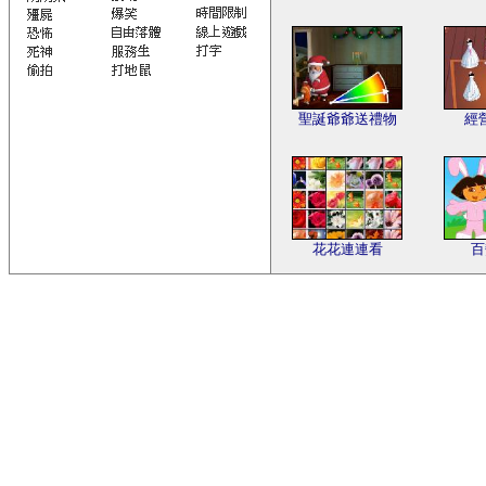
聖誕爺爺送禮物
經
花花連連看
百