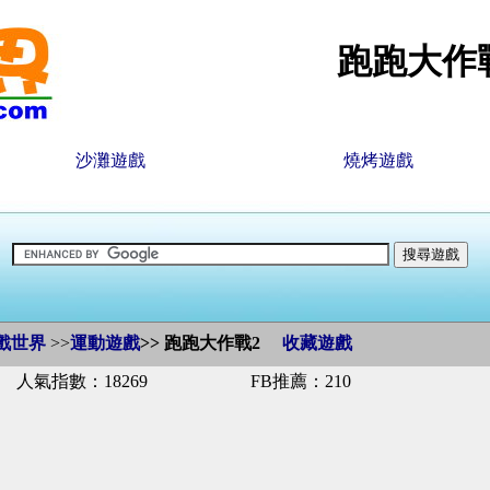
跑跑大作
沙灘遊戲
燒烤遊戲
戲世界
>>
運動遊戲
>>
跑跑大作戰2
收藏遊戲
人氣指數：18269
FB推薦：210