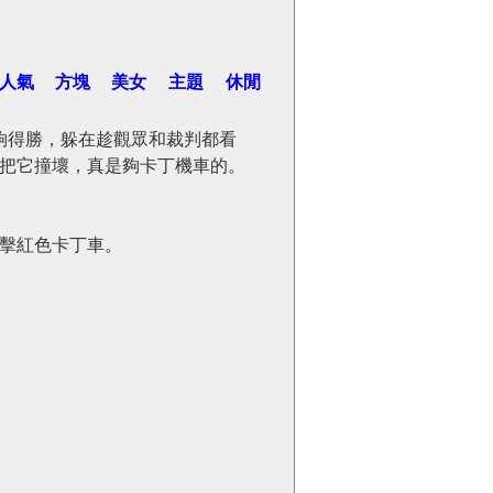
人氣
方塊
美女
主題
休閒
夠得勝，躲在趁觀眾和裁判都看
把它撞壞，真是夠卡丁機車的。
擊紅色卡丁車。