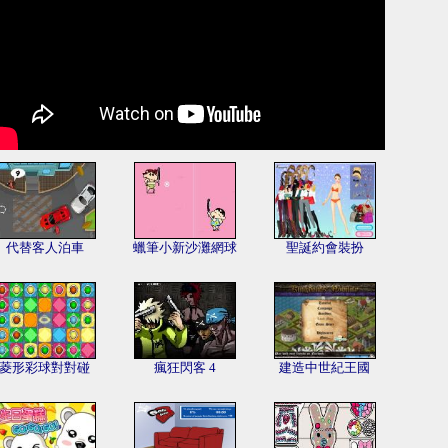
代替客人泊車
蠟筆小新沙灘網球
聖誕約會裝扮
菱形彩球對對碰
瘋狂閃客 4
建造中世紀王國