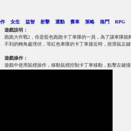
動作
女生
益智
射擊
運動
賽車
策略
格鬥
RPG
遊戲說明：
跑跑大作戰2，你是藍色跑跑卡丁車隊的一員，為了讓車隊能
不到的轉角處埋伏，等紅色車隊的卡丁車接近時，按滑鼠左鍵
遊戲操作：
遊戲中使用鼠標操作，移動鼠標控制卡丁車移動，點擊左鍵撞