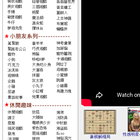
性感明星
象棋解殘局