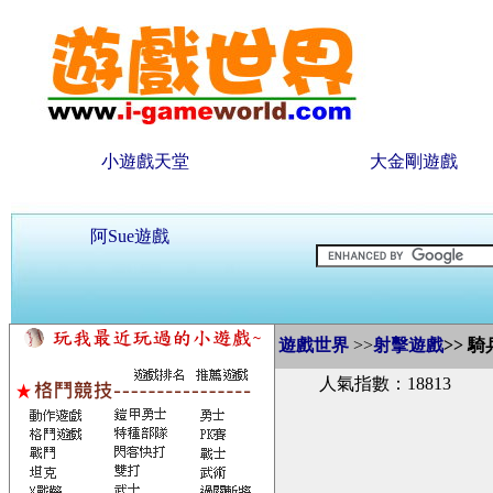
小遊戲天堂
大金剛遊戲
阿Sue遊戲
遊戲世界
>>
射擊遊戲
>>
騎
人氣指數：18813