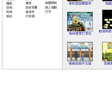
香炸甜甜圈製作
地鐵
動漫明星
海綿寶寶打雪仗
偷偷放屁中文版
音樂