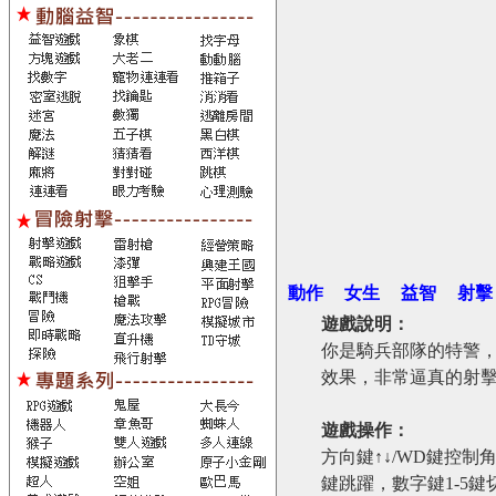
動作
女生
益智
射擊
遊戲說明：
你是騎兵部隊的特警，
效果，非常逼真的射
遊戲操作：
方向鍵↑↓/WD鍵控
鍵跳躍，數字鍵1-5鍵