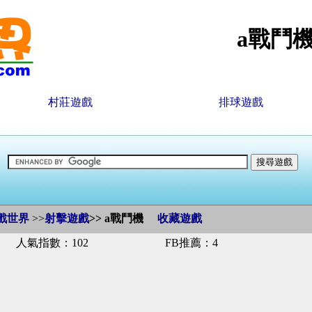
a戰鬥
村莊遊戲
排球遊戲
戲世界
>>
射擊遊戲
>>
a戰鬥機
收藏遊戲
人氣指數：102
FB推薦：4