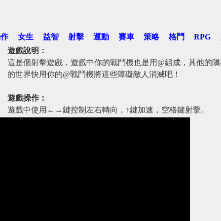
動作
女生
益智
射擊
運動
賽車
策略
格鬥
RPG
遊戲說明：
這是個射擊遊戲，遊戲中你的戰鬥機也是用@組成，其他的隕
的世界快用你的@戰鬥機將這些障礙敵人消滅吧！
遊戲操作：
遊戲中使用←→鍵控制左右轉向，↑鍵加速，空格鍵射擊。