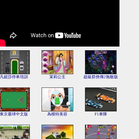
凡妮莎停車培訓
茉莉公主
超級群俠傳2無敵版
東京臺球中文版
為模特美容
F1車隊