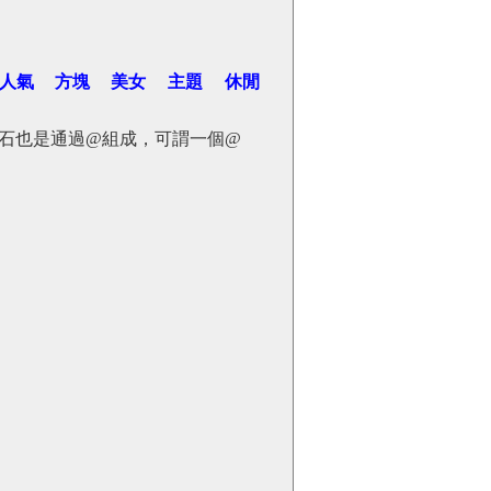
人氣
方塊
美女
主題
休閒
石也是通過@組成，可謂一個@