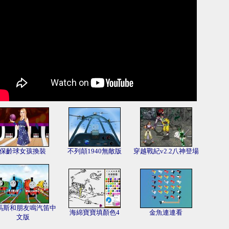
保齡球女孩換裝
不列顛1940無敵版
穿越戰紀v2.2八神登場
馬斯和朋友鳴汽笛中
海綿寶寶填顏色4
金魚連連看
文版