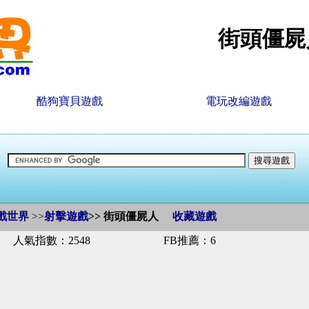
街頭僵屍
酷狗寶貝遊戲
電玩改編遊戲
戲世界
>>
射擊遊戲
>>
街頭僵屍人
收藏遊戲
人氣指數：2548
FB推薦：6