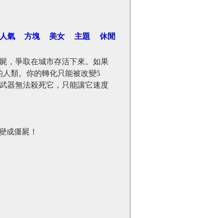
人氣
方塊
美女
主題
休閒
屍，爭取在城市存活下來。如果
的人類。你的轉化只能被改變5
武器無法殺死它，只能讓它速度
變成僵屍！