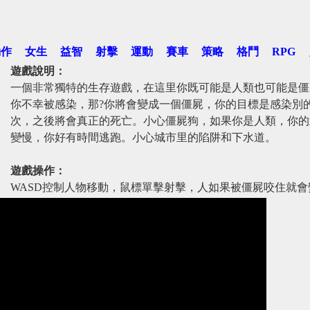
動作
女生
益智
射擊
運動
賽車
策略
格鬥
RPG
遊戲說明：
一個非常獨特的生存遊戲，在這里你既可能是人類也可能是僵
你不幸被感染，那?你將會變成一個僵屍，你的目標是感染別
次，之後將會真正的死亡。小心僵屍狗，如果你是人類，你的
變慢，你好有時間逃跑。小心城市里的陷阱和下水道。
遊戲操作：
WASD控制人物移動，鼠標單擊射擊，人如果被僵屍咬住就會