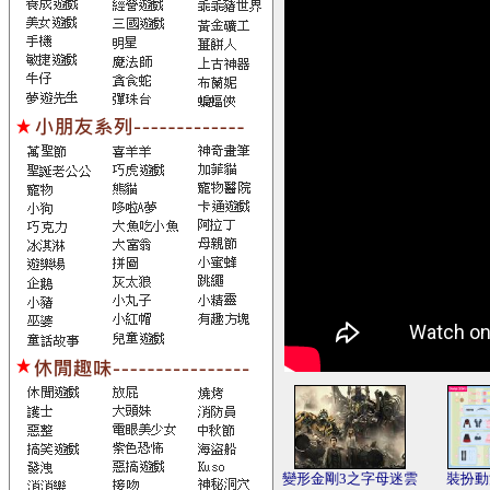
變形金剛3之字母迷雲
裝扮動