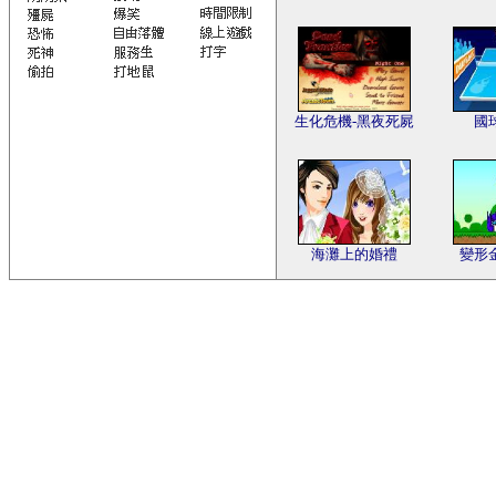
生化危機-黑夜死屍
國
海灘上的婚禮
變形