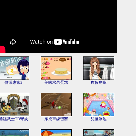
偷懶專家2
美味水果蛋糕
度假島嶼
勇猛武士TD守成
摩托車練習賽
兒童泳池