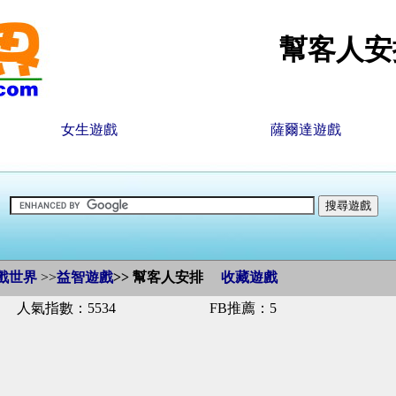
幫客人安
女生遊戲
薩爾達遊戲
戲世界
>>
益智遊戲
>>
幫客人安排
收藏遊戲
人氣指數：5534
FB推薦：5