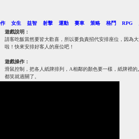
動作
女生
益智
射擊
運動
賽車
策略
格鬥
RPG
遊戲說明：
請客吃飯當然要皆大歡喜，所以要負責招代安排座位，因為大
啦！快來安排好客人的座位吧！
遊戲操作：
滑鼠控制，把各人紙牌排列，A相鄰的顏色要一樣，紙牌裡的
都笑就過關了。