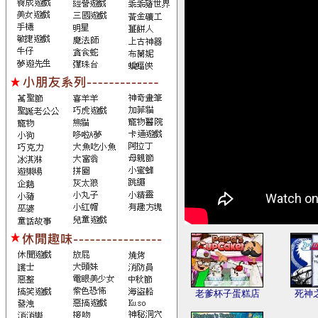
老爹杯子蛋糕店
死神