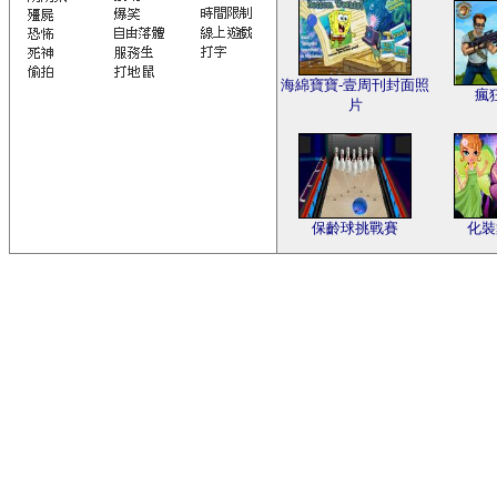
海綿寶寶-壹周刊封面照
瘋
片
保齡球挑戰賽
化裝