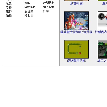
創世街霸
直
喔喔堂大冒險0.2速升版
性感內衣
愛吃蘋果的蛇
綠巨人